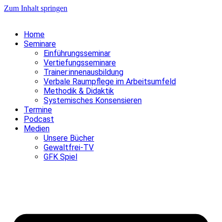
Zum Inhalt springen
Home
Seminare
Einführungsseminar
Vertiefungsseminare
Trainer:innenausbildung
Verbale Raumpflege im Arbeitsumfeld
Methodik & Didaktik
Systemisches Konsensieren
Termine
Podcast
Medien
Unsere Bücher
Gewaltfrei-TV
GFK Spiel