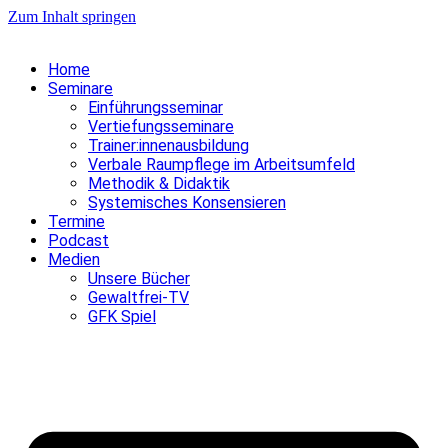
Zum Inhalt springen
Home
Seminare
Einführungsseminar
Vertiefungsseminare
Trainer:innenausbildung
Verbale Raumpflege im Arbeitsumfeld
Methodik & Didaktik
Systemisches Konsensieren
Termine
Podcast
Medien
Unsere Bücher
Gewaltfrei-TV
GFK Spiel